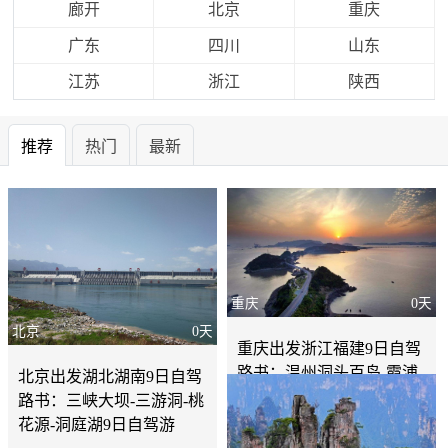
廊开
北京
重庆
广东
四川
山东
江苏
浙江
陕西
推荐
热门
最新
重庆
0天
北京
0天
重庆出发浙江福建9日自驾
路书：温州洞头百岛-霞浦
北京出发湖北湖南9日自驾
滩涂-开化鄱阳湖-韶山毛泽
路书：三峡大坝-三游洞-桃
东故里9日自驾游
花源-洞庭湖9日自驾游