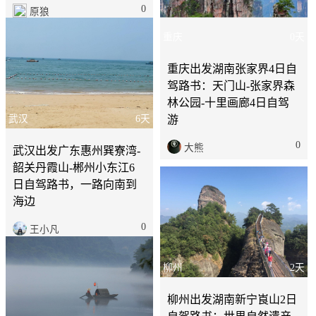
0
0
大熊
原狼
重庆
0天
重庆出发湖南张家界4日自
驾路书：天门山-张家界森
林公园-十里画廊4日自驾
游
武汉
6天
0
大熊
武汉出发广东惠州巽寮湾-
韶关丹霞山-郴州小东江6
日自驾路书，一路向南到
海边
0
王小凡
柳州
2天
柳州出发湖南新宁崀山2日