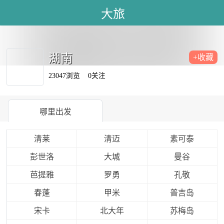
大旅
湖南
+收藏
23047浏览
0关注
哪里出发
清莱
清迈
素可泰
彭世洛
大城
曼谷
芭提雅
罗勇
孔敬
春蓬
甲米
普吉岛
宋卡
北大年
苏梅岛