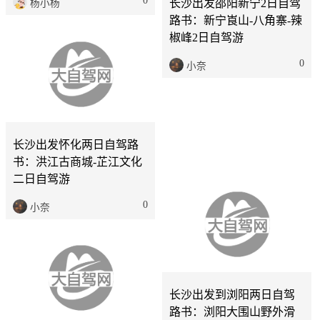
长沙
2天
长沙出发邵阳新宁2日自驾
长沙
2天
路书：新宁崀山-八角寨-辣
椒峰2日自驾游
长沙出发怀化两日自驾路
0
书：洪江古商城-芷江文化
小奈
二日自驾游
0
小奈
长沙
2天
长沙出发到浏阳两日自驾
路书：浏阳大围山野外滑
长沙
2天