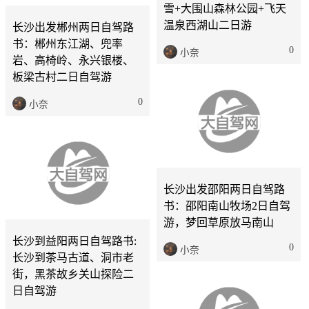
雪+大围山森林公园+飞天
温泉西湖山二日游
长沙出发郴州两日自驾路
书：郴州东江湖、兜率
0
小奈
岩、高椅岭、永兴银楼、
板梁古村二日自驾游
0
小奈
长沙
2天
长沙出发邵阳两日自驾路
书：邵阳南山牧场2日自驾
长沙
2天
游，梦回草原放马南山
长沙到益阳两日自驾路书:
0
小奈
长沙到茶马古道、洞市老
街，黑茶故乡关山探险二
日自驾游