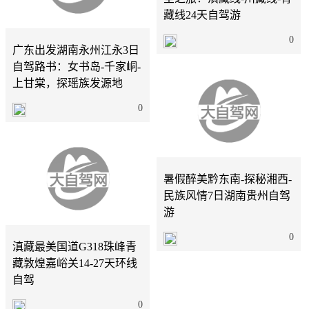
藏线24天自驾游
广东
3天
0
广东出发湖南永州江永3日
自驾路书：女书岛-千家峒-
上甘棠，探瑶族发源地
0
广东
7天
暑假醉美黔东南-探秘湘西-
民族风情7日湖南贵州自驾
游
广东
27天
0
滇藏最美国道G318珠峰青
藏敦煌嘉峪关14-27天环线
自驾
0