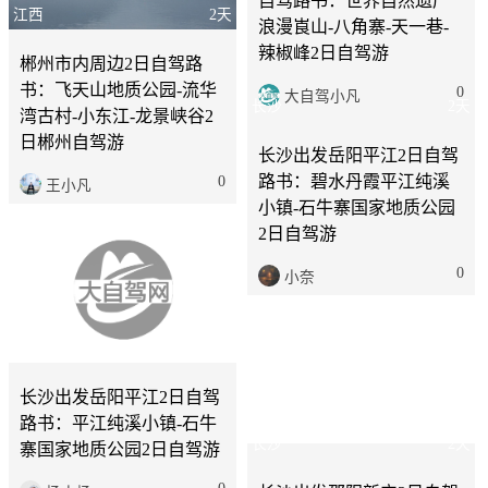
自驾路书：世界自然遗产
江西
2天
浪漫崀山-八角寨-天一巷-
辣椒峰2日自驾游
郴州市内周边2日自驾路
书：飞天山地质公园-流华
0
大自驾小凡
湾古村-小东江-龙景峡谷2
日郴州自驾游
0
王小凡
长沙
2天
长沙
2天
长沙出发岳阳平江2日自驾
路书：平江纯溪小镇-石牛
长沙出发岳阳平江2日自驾
寨国家地质公园2日自驾游
路书：碧水丹霞平江纯溪
0
杨小杨
小镇-石牛寨国家地质公园
2日自驾游
0
小奈