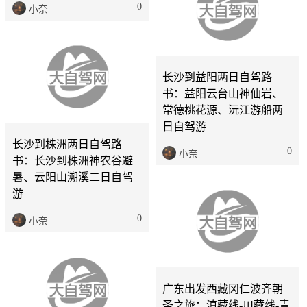
0
小奈
长沙
2天
长沙到益阳两日自驾路
书：益阳云台山神仙岩、
常德桃花源、沅江游船两
长沙
2天
日自驾游
长沙到株洲两日自驾路
0
小奈
书：长沙到株洲神农谷避
暑、云阳山溯溪二日自驾
游
0
小奈
广州
24天
广东出发西藏冈仁波齐朝
圣之旅：滇藏线-川藏线-青