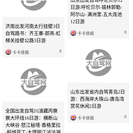
山东出发自驾呼伦贝尔12
日游:呼伦贝尔-锡林郭勒-
济南
3天
阿尔山- 满洲里-五大连池
12日游
济南出发河南太行挂壁3日
0
自驾路书：齐王寨-郭亮-虹
卡卡徐姐
梯关挂壁公路3日游
0
卡卡徐姐
山东
2天
山东出发省内自驾青岛2日
山东
16天
游：西海岸大珠山-唐岛湾
赏花休闲2日游
全国出发自驾川滇藏丙察
0
察大环线16日游：横断山
卡卡徐姐
大峡谷·怒江秘境·香格里拉
·稻城亚丁·大理丽江泸沽湖