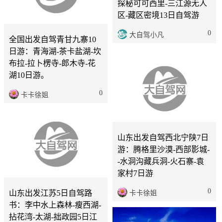
探秘可可西里-三江源无人
区-藏区密境13日自驾游
山东
10天
0
大自驾小凡
全国出发自驾青甘九寨10
日游：青海湖-茶卡盐湖-坎
布拉-拉卜楞寺-郎木寺-花
湖10日游。
0
卡卡徐姐
济南
5天
山东
7天
山东出发江苏5日自驾路
山东出发自驾西北宁陕7日
书：李中水上森林-瘦西湖-
游：腾格里沙漠-西部影城-
拈花湾-太湖-拙政园5日江
-水洞沟藏兵洞-火石寨-袁
南自驾游
家村7日游
0
卡卡徐姐
0
卡卡徐姐