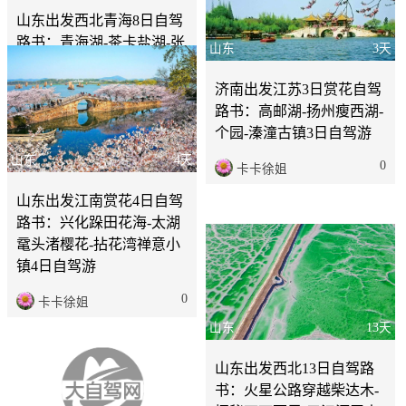
山东出发西北青海8日自驾
路书：青海湖-茶卡盐湖-张
山东
3天
掖丹霞-河西走廊环线8日
自驾游
济南出发江苏3日赏花自驾
路书：高邮湖-扬州瘦西湖-
0
卡卡徐姐
个园-溱潼古镇3日自驾游
山东
4天
0
卡卡徐姐
山东出发江南赏花4日自驾
路书：兴化跺田花海-太湖
鼋头渚樱花-拈花湾禅意小
镇4日自驾游
0
卡卡徐姐
山东
13天
山东出发西北13日自驾路
书：火星公路穿越柴达木-