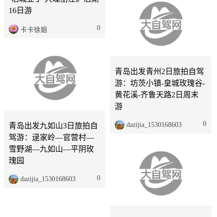
16日游
0
卡卡徐姐
青岛
3天
青岛
2天
青岛出发九如山3日旅拍自
青岛出发青州2日旅拍自驾
驾游：逯家岭—官营村—
游：坊茨小镇-皇城玫瑰谷-
雪野湖—九如山—平阴玫
黄花溪-齐鲁天路2日周末
瑰园
游
0
dazijia_1530168603
0
dazijia_1530168603
青岛
3天