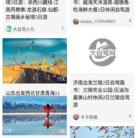
境5日游：浙西川藏线-江
书：威海天沐温泉-烟墩角-
南丙察察-龙游石窟-仙都-
吃海鲜大餐2日休闲自驾游
古堰画乡秘境5日游
0
dazijia_1530168603
1
大自驾小凡
山东
2天
山东
11天
济南出发兰陵2日自驾路
书：兰陵农业公园-压油沟
山东出发西北甘肃青海11
最美山村休闲2日兰陵自驾
日自驾路书：青海湖-柴达
游
木-敦煌-张掖丹霞11日丝绸
之路自驾游
0
卡卡徐姐
0
卡卡徐姐
山东
8天