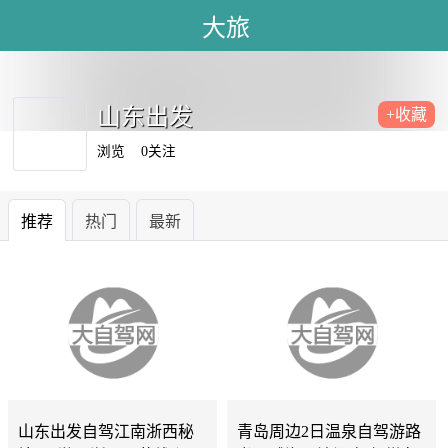
大旅
山东出发
+收藏
浏览
0关注
推荐
热门
最新
山东
5天
青岛
0天
山东出发自驾江南浙西秘
青岛周边2日温泉自驾游路