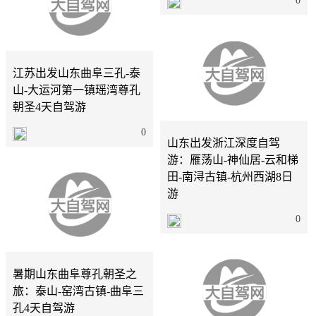
0
江苏
1天
江苏出发山东曲阜三孔-泰
山-大运河第一镇瑶湾尊孔
朝圣4天自驾游
山东
8天
0
山东出发浙江深度自驾
游：雁荡山-神仙居-云和梯
田-南浔古镇-杭州西湖8日
游
0
江苏
4天
暑期山东曲阜尊孔朝圣之
旅：泰山-窑湾古镇-曲阜三
孔4天自驾游