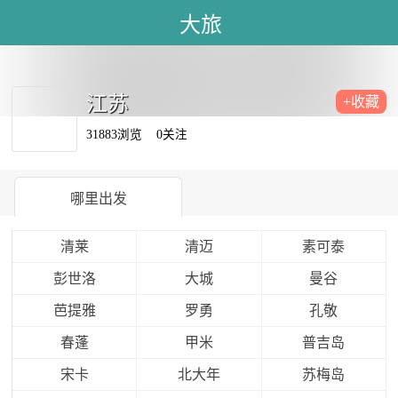
大旅
江苏
+收藏
31883浏览
0关注
哪里出发
清莱
清迈
素可泰
彭世洛
大城
曼谷
芭提雅
罗勇
孔敬
春蓬
甲米
普吉岛
宋卡
北大年
苏梅岛