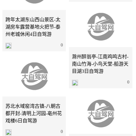
济南
4天
跨年太湖东山西山景区-太
湖房车露营基地火把节-泰
州老城休闲4日自驾游
济南
3天
0
滁州醉翁亭-江南鸡鸣古村-
南山竹海-小鸟天堂-船游天
目湖3日自驾游
0
江苏
6天
苏北水域窑湾古镇-八朝古
都开封-清明上河园-亳州花
戏楼6日自驾游
江苏
3天
0