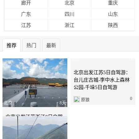
廊开
北京
重庆
广东
四川
山东
江苏
浙江
陕西
推荐
热门
最新
北京
8天
北京
5天
北京出发江苏浙江8日自驾
北京出发江苏5日自驾游：
路书：寒山寺-同里古镇-横
台儿庄古城-李中水上森林
店影视城-瘦西湖8日自驾
公园-千垛5日自驾游