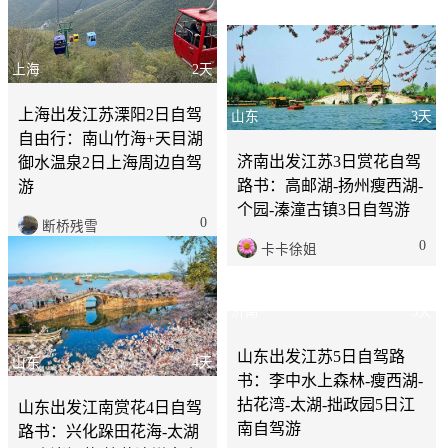
游
0
原狼
0
原狼
上海
2天
上海出发江苏溧阳2日自驾
山东
3天
自由行：南山竹海+天目湖
济南出发江苏3日赏花自驾
御水温泉2日上海周边自驾
路书：高邮湖-扬州瘦西湖-
游
个园-溱潼古镇3日自驾游
0
断桥残雪
0
卡卡徐姐
山东
4天
山东出发江南赏花4日自驾
济南
5天
路书：兴化跺田花海-太湖