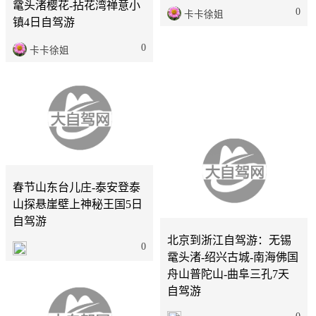
鼋头渚樱花-拈花湾禅意小
山东出发江苏5日自驾路
镇4日自驾游
书：李中水上森林-瘦西湖-
拈花湾-太湖-拙政园5日江
0
卡卡徐姐
南自驾游
0
卡卡徐姐
江苏
5天
春节山东台儿庄-泰安登泰
山探悬崖壁上神秘王国5日
北京
1天
自驾游
北京到浙江自驾游：无锡
0
鼋头渚-绍兴古城-南海佛国
舟山普陀山-曲阜三孔7天
自驾游