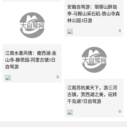
安徽自驾游：琅琊山醉翁
亭-马鞍山采石矶-铁山寺森
林公园3日游
0
北京
5天
江南水墨风情：瘦西湖-金
山寺-静思园-同里古镇5日
自驾游
北京
7天
0
江南苏杭美天下，游三河
古镇，赏西湖之美，玩转
千岛湖7日自驾游
0