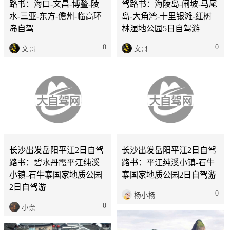
路书：海口-文昌-博鳌-陵
驾路书：海陵岛-闸坡-马尾
水-三亚-东方-儋州-临高环
岛-大角湾-十里银滩-红树
岛自驾
林湿地公园5日自驾游
0
0
文哥
文哥
长沙
2天
长沙
2天
长沙出发岳阳平江2日自驾
长沙出发岳阳平江2日自驾
路书：碧水丹霞平江纯溪
路书：平江纯溪小镇-石牛
小镇-石牛寨国家地质公园
寨国家地质公园2日自驾游
2日自驾游
0
杨小杨
0
小奈