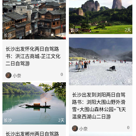
长沙
2天
长沙
2天
长沙出发邵阳新宁2日自驾
长沙出发怀化两日自驾路
路书：新宁崀山-八角寨-辣
书：洪江古商城-芷江文化
椒峰2日自驾游
二日自驾游
0
小奈
0
小奈
长沙
2天
长沙出发到浏阳两日自驾
路书：浏阳大围山野外滑
雪+大围山森林公园+飞天
温泉西湖山二日游
长沙
2天
0
小奈
长沙出发郴州两日自驾路