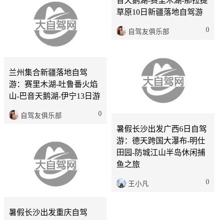
音天鹅湖-赛里木湖-那拉提
草原10日新疆落地自驾游
0
自驾友俱乐部
长沙
13天
兰州集合新疆落地自驾
游：赛里木湖-吐鲁番火焰
山-巴音天鹅湖-伊宁13日游
长沙
6天
0
自驾友俱乐部
暑假长沙出发广西6日自驾
游：德天跨国大瀑布-明仕
田园-防城江山半岛休闲捕
鱼之旅
0
王小凡
长沙
6天
暑假长沙出发重庆自驾