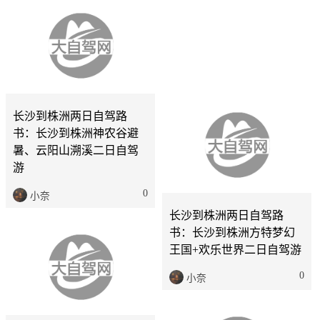
长沙到益阳两日自驾路
书：益阳云台山神仙岩、
长沙到株洲两日自驾路
常德桃花源、沅江游船两
书：长沙到株洲神农谷避
日自驾游
暑、云阳山溯溪二日自驾
游
0
小奈
0
小奈
长沙
2天
长沙到株洲两日自驾路
书：长沙到株洲方特梦幻
王国+欢乐世界二日自驾游
0
小奈
长沙
5天