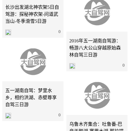
长沙出发湖北神农架5日自
驾游：探秘神农架-问道武
当山-冬季滑雪5日游
湖南
3天
0
2016年五一湖南自驾游：
畅游八大公山穿越原始森
林自驾三日游
0
湖南
3天
五一湖南自驾：梦里水
乡，相约洪湖、赤壁尊享
自驾三日游
长沙
10天
0
乌鲁木齐集合：吐鲁番-巴