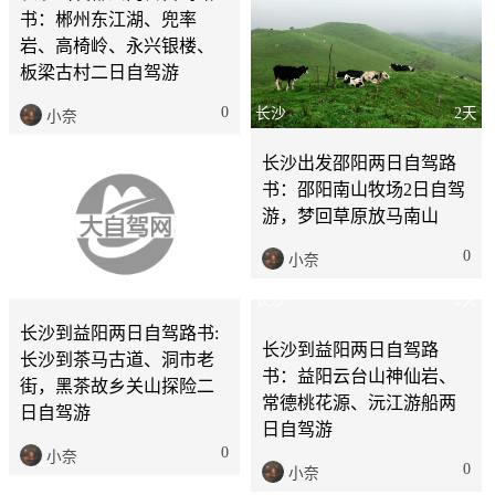
书：郴州东江湖、兜率
岩、高椅岭、永兴银楼、
板梁古村二日自驾游
0
长沙
2天
小奈
长沙
2天
长沙出发邵阳两日自驾路
书：邵阳南山牧场2日自驾
长沙到益阳两日自驾路书:
游，梦回草原放马南山
长沙到茶马古道、洞市老
街，黑茶故乡关山探险二
0
小奈
日自驾游
0
小奈
长沙
2天
长沙
2天