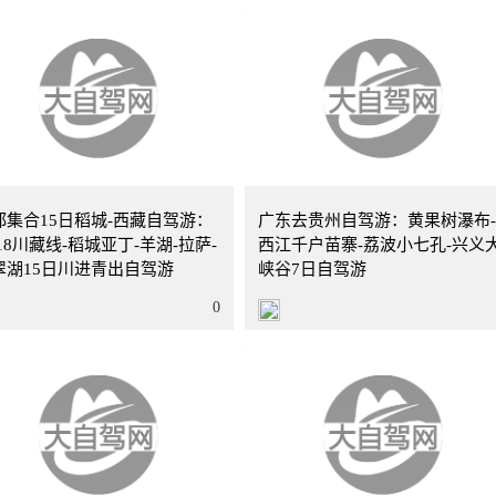
17天
广东
都集合15日稻城-西藏自驾游：
广东去贵州自驾游：黄果树瀑布
18川藏线-稻城亚丁-羊湖-拉萨-
西江千户苗寨-荔波小七孔-兴义
翠湖15日川进青出自驾游
峡谷7日自驾游
0