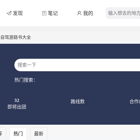
发现
笔记
我的
>
自驾游路书大全
热门搜索：
32
路线数
合作
即将出团
荐
热门
最新