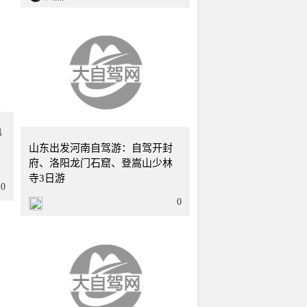
2天
山东
3天
皋
山东出发河南自驾游：自驾开封
府、洛阳龙门石窟、登嵩山少林
寺3日游
0
0