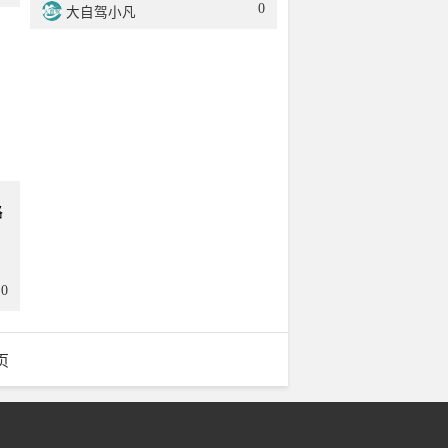
0
大自驾小凡
3天
路
0
页