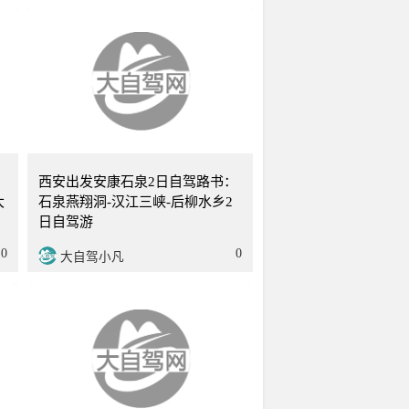
7天
西安
2天
-
西安出发安康石泉2日自驾路书：
大
石泉燕翔洞-汉江三峡-后柳水乡2
日自驾游
0
0
大自驾小凡