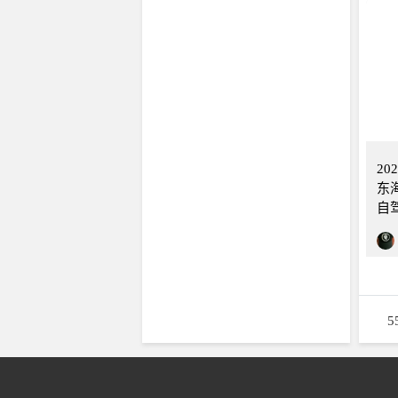
重庆
20
东海
自
5