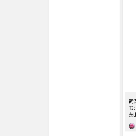
重
书
红
驾
湖北
武
书
东