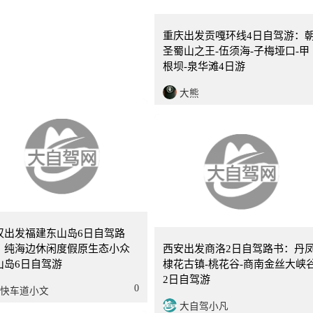
重庆
庆出发广东海陵岛6日自驾路
：海陵岛十里银滩-闸坡马尾岛-
重庆出发贡嘎环线4日自驾游：
树林湿地公园6日海陵岛深度自
圣蜀山之王-伍须海-子梅垭口-甲
根坝-泉华滩4日游
0
大熊
大熊
0天
西安
汉出发福建东山岛6日自驾路
：纯海边休闲度假原生态小众
西安出发商洛2日自驾路书：丹
山岛6日自驾游
棣花古镇-桃花谷-商南金丝大峡
2日自驾游
0
快车道小文
大自驾小凡