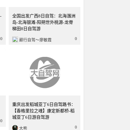
2天
四川
8天
-
全国出发广西8日自驾：北海涠洲
岛-北海银滩-阳朔世外桃源-龙脊
梯田8日自驾游
0
0
巅行自驾～廖敏霞
5天
重庆
6天
-
重庆出发稻城亚丁6日自驾路书：
【香格里拉之魂】康定新都桥-稻
城亚丁6日游自驾游
0
0
大熊