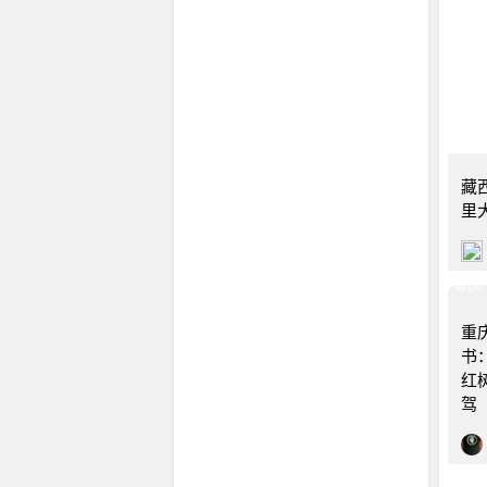
藏
里
重庆