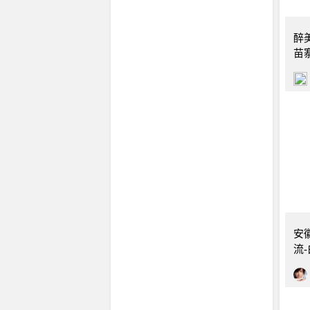
广东
醉
苗
安徽
安
流