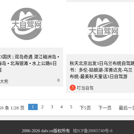
6天
北京
23国庆 | 双岛奇遇 湛江硇洲岛 •
岛 • 北海银滩 • 水上公路6日
秋天北京出发3日乌兰布统自驾
驾
书：多伦-姑娘湖-浑善达克-乌兰
布统-最美秋天童话3日自驾游
0
大熊
叮当自驾
1
2
3
4
5
59 条 1/28 页
下5页
下一页
最后一
2006-2026 dalv.cn版权所有
桂ICP备20005740号-6