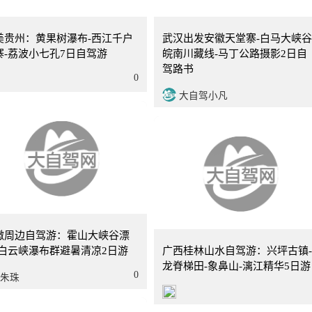
7天
武汉
美贵州：黄果树瀑布-西江千户
武汉出发安徽天堂寨-白马大峡谷
寨-荔波小七孔7日自驾游
皖南川藏线-马丁公路摄影2日自
驾路书
0
大自驾小凡
2天
广东
徽周边自驾游：霍山大峡谷漂
-白云峡瀑布群避暑清凉2日游
广西桂林山水自驾游：兴坪古镇
龙脊梯田-象鼻山-漓江精华5日游
0
朱珠