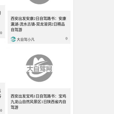
4天
西安
2天
朝
西安出发安康2日自驾路书：安康
瀛湖-流水古镇-双龙溶洞2日精品
自驾游
0
0
大自驾小凡
2天
西安
1天
凤
谷
西安出发宝鸡1日自驾路书：宝鸡
九龙山自然风景区1日陕西省内自
驾游
0