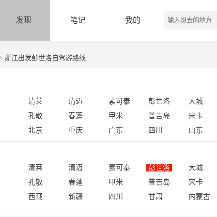
发现
笔记
我的
>
浙江出发彭世洛自驾游路线
发地：
清莱
清迈
素可泰
彭世洛
大城
孔敬
春蓬
甲米
普吉岛
宋卡
北京
重庆
广东
四川
山东
的地：
清莱
清迈
素可泰
彭世洛
大城
孔敬
春蓬
甲米
普吉岛
宋卡
西藏
新疆
四川
甘肃
内蒙古