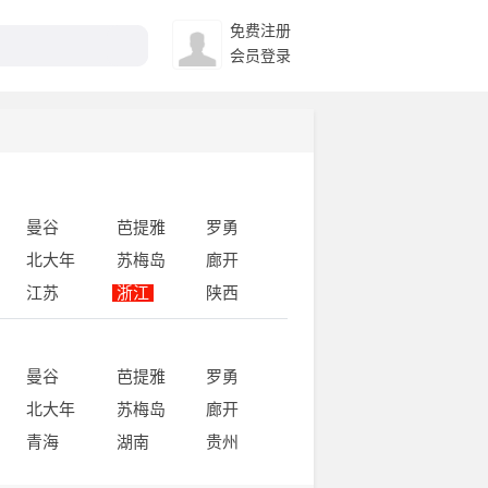
免费注册
会员登录
曼谷
芭提雅
罗勇
北大年
苏梅岛
廊开
江苏
浙江
陕西
曼谷
芭提雅
罗勇
北大年
苏梅岛
廊开
青海
湖南
贵州